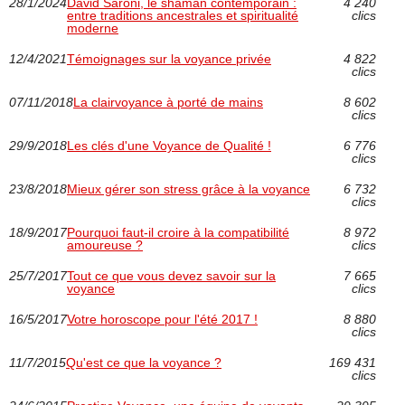
28/1/2024
David Saroni, le shaman contemporain :
4 240
entre traditions ancestrales et spiritualité
clics
moderne
12/4/2021
Témoignages sur la voyance privée
4 822
clics
07/11/2018
La clairvoyance à porté de mains
8 602
clics
29/9/2018
Les clés d'une Voyance de Qualité !
6 776
clics
23/8/2018
Mieux gérer son stress grâce à la voyance
6 732
clics
18/9/2017
Pourquoi faut-il croire à la compatibilité
8 972
amoureuse ?
clics
25/7/2017
Tout ce que vous devez savoir sur la
7 665
voyance
clics
16/5/2017
Votre horoscope pour l'été 2017 !
8 880
clics
11/7/2015
Qu'est ce que la voyance ?
169 431
clics