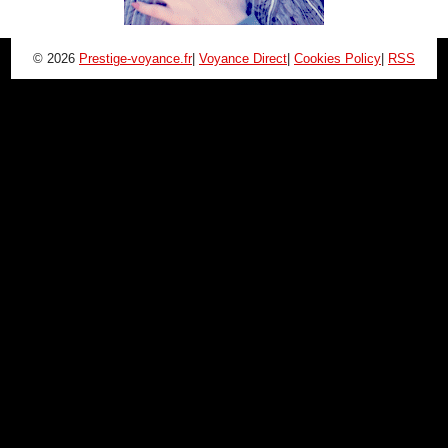
© 2026
Prestige-voyance.fr
|
Voyance Direct
|
Cookies Policy
|
RSS