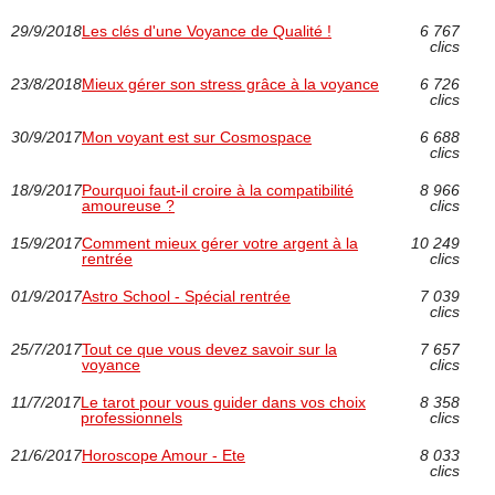
29/9/2018
Les clés d'une Voyance de Qualité !
6 767
clics
23/8/2018
Mieux gérer son stress grâce à la voyance
6 726
clics
30/9/2017
Mon voyant est sur Cosmospace
6 688
clics
18/9/2017
Pourquoi faut-il croire à la compatibilité
8 966
amoureuse ?
clics
15/9/2017
Comment mieux gérer votre argent à la
10 249
rentrée
clics
01/9/2017
Astro School - Spécial rentrée
7 039
clics
25/7/2017
Tout ce que vous devez savoir sur la
7 657
voyance
clics
11/7/2017
Le tarot pour vous guider dans vos choix
8 358
professionnels
clics
21/6/2017
Horoscope Amour - Ete
8 033
clics