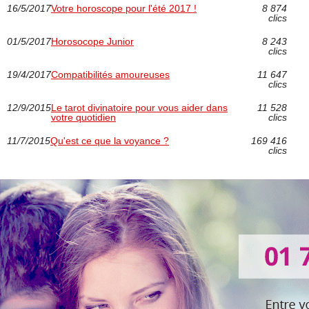
16/5/2017
Votre horoscope pour l'été 2017 !
8 874
clics
01/5/2017
Horosocope Junior
8 243
clics
19/4/2017
Compatibilités amoureuses
11 647
clics
12/9/2015
Le tarot divinatoire pour vous aider dans
11 528
votre quotidien
clics
11/7/2015
Qu'est ce que la voyance ?
169 416
clics