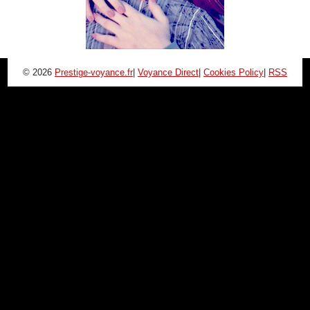
© 2026
Prestige-voyance.fr
|
Voyance Direct
|
Cookies Policy
|
RSS